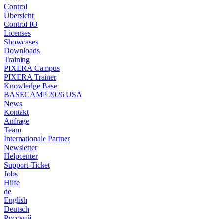
Control
Übersicht
Control IO
Licenses
Showcases
Downloads
Training
PIXERA Campus
PIXERA Trainer
Knowledge Base
BASECAMP 2026 USA
News
Kontakt
Anfrage
Team
Internationale Partner
Newsletter
Helpcenter
Support-Ticket
Jobs
Hilfe
de
English
Deutsch
Pусский