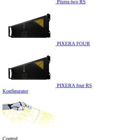
Pixera two RS
PIXERA FOUR
PIXERA four RS
Konfigurator
Control