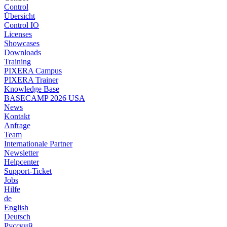
Control
Übersicht
Control IO
Licenses
Showcases
Downloads
Training
PIXERA Campus
PIXERA Trainer
Knowledge Base
BASECAMP 2026 USA
News
Kontakt
Anfrage
Team
Internationale Partner
Newsletter
Helpcenter
Support-Ticket
Jobs
Hilfe
de
English
Deutsch
Pусский