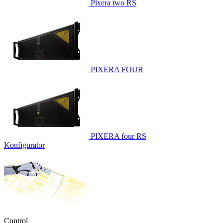
Pixera two RS
PIXERA FOUR
PIXERA four RS
Konfigurator
Control