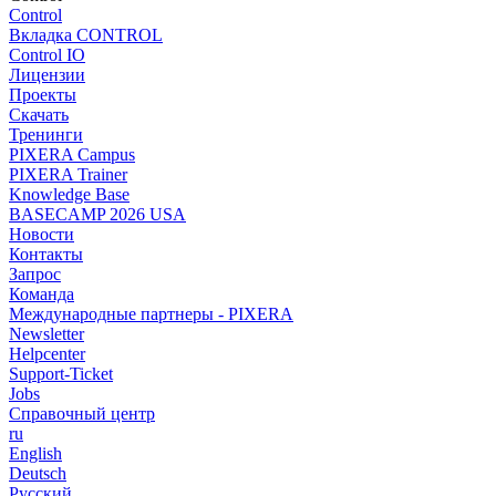
Control
Вкладка CONTROL
Control IO
Лицензии
Проекты
Скачать
Тренинги
PIXERA Campus
PIXERA Trainer
Knowledge Base
BASECAMP 2026 USA
Новости
Контакты
Запрос
Команда
Международные партнеры - PIXERA
Newsletter
Helpcenter
Support-Ticket
Jobs
Справочный центр
ru
English
Deutsch
Pусский