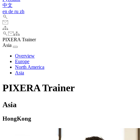
中文
en
de
ru
zh
PIXERA Trainer
Asia
Overview
Europe
North America
Asia
PIXERA Trainer
Asia
HongKong