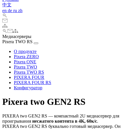
中文
en
de
ru
zh
Медиасерверы
Pixera TWO RS
О продукте
Pixera ZERO
Pixera ONE
Pixera TWO
Pixera TWO RS
PIXERA FOUR
PIXERA FOUR RS
Конфигуратор
Pixera two GEN2 RS
PIXERA two GEN2 RS — компактный 2U медиасервер для
проигрывания
несжатого контента в 4K, 60к/с
.
PIXERA two GEN2 RS буквально готовый медиасервер. Он