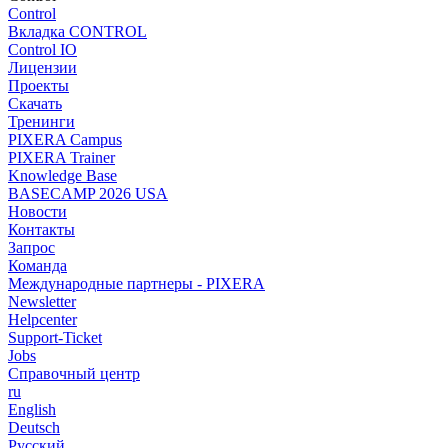
Control
Вкладка CONTROL
Control IO
Лицензии
Проекты
Скачать
Тренинги
PIXERA Campus
PIXERA Trainer
Knowledge Base
BASECAMP 2026 USA
Новости
Контакты
Запрос
Команда
Международные партнеры - PIXERA
Newsletter
Helpcenter
Support-Ticket
Jobs
Справочный центр
ru
English
Deutsch
Pусский