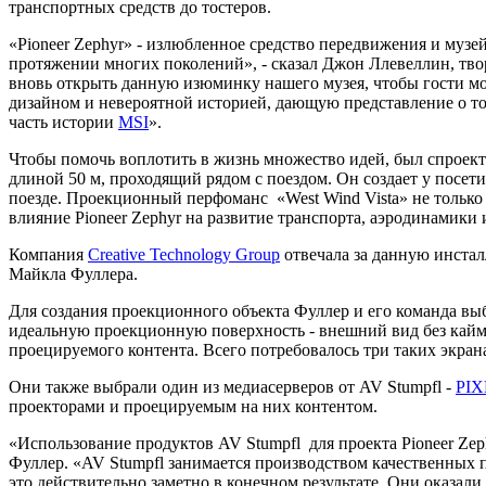
транспортных средств до тостеров.
«Pioneer Zephyr» - излюбленное средство передвижения и музе
протяжении многих поколений», - сказал Джон Ллевеллин, тв
вновь открыть данную изюминку нашего музея, чтобы гости мо
дизайном и невероятной историей, дающую представление о том
часть истории
MSI
».
Чтобы помочь воплотить в жизнь множество идей, был спроек
длиной 50 м, проходящий рядом с поездом. Он создает у посе
поезде. Проекционный перфоманс «West Wind Vista» не только
влияние Pioneer Zephyr на развитие транспорта, аэродинамик
Компания
Creative Technology Group
отвечала за данную инстал
Майкла Фуллера.
Для создания проекционного объекта Фуллер и его команда выбр
идеальную проекционную поверхность - внешний вид без кай
проецируемого контента. Всего потребовалось три таких экрана
Они также выбрали один из медиасерверов от AV Stumpfl -
PIX
проекторами и проецируемым на них контентом.
«Использование продуктов AV Stumpfl для проекта Pioneer Zeph
Фуллер. «AV Stumpfl занимается производством качественных п
это действительно заметно в конечном результате. Они оказал