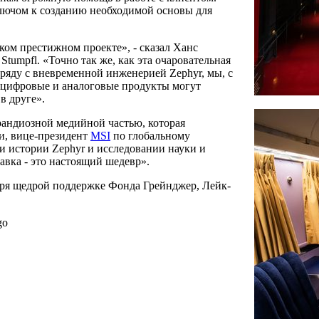
лючом к созданию необходимой основы для
ком престижном проекте», - сказал Ханс
tumpfl. «Точно так же, как эта очаровательная
ряду с вневременной инженерией Zephyr, мы, с
 цифровые и аналоговые продукты могут
в друге».
рандиозной медийной частью, которая
ли, вице-президент
MSI
по глобальному
и истории Zephyr и исследовании науки и
авка - это настоящий шедевр».
аря щедрой поддержке Фонда Грейнджер, Лейк-
ago