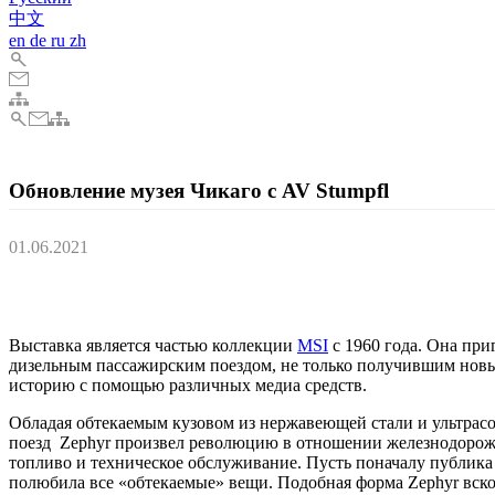
中文
en
de
ru
zh
Обновление музея Чикаго с AV Stumpfl
01.06.2021
Музей науки и промышленности в Чикаго (MSI) был оснащен ме
измерение к недавно отремонтированной выставке поезда Pione
Выставка является частью коллекции
MSI
с 1960 года. Она при
дизельным пассажирским поездом, не только получившим нов
историю с помощью различных медиа средств.
Обладая обтекаемым кузовом из нержавеющей стали и ультрас
поезд Zephyr произвел революцию в отношении железнодорожн
топливо и техническое обслуживание. Пусть поначалу публика 
полюбила все «обтекаемые» вещи. Подобная форма Zephyr вско