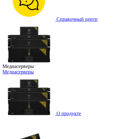
Справочный центр
Медиасерверы
Медиасерверы
О продукте