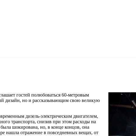
диасервером AV Stumpfl PIXERA mini Quad и тремя проекционны
er Zephyr.
глашает гостей полюбоваться 60-метровым
ый дизайн, но и рассказывающим свою великую
овременным дизель-электрическим двигателем,
ого транспорта, снизив при этом расходы на
была шокирована, но, в конце концов, она
ре нашла отражение в повседневных вещах, от