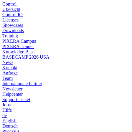
Control
Übersicht
Control IO
Licenses
Showcases
Downloads
Training
PIXERA Campus
PIXERA Trainer
Knowledge Base
BASECAMP 2026 USA
News
Kontakt
Anfrage
Team
Internationale Partner
Newsletter
Helpcenter
Support-Ticket
Jobs
Hilfe
de
English
Deutsch
Pусский