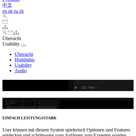
中文
en
de
ru
zh
Übersicht
Usability
Übersicht
Highlights
Usability
Audio
Usability
Usability
EINFACH LEISTUNGSSTARK
User können mit diesem System spielerisch Optionen und Features
entdecken und schrittweise vom Anfänger zum Experten werden.