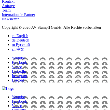
Kontakt
Anfrage
Team
Internationale Partner
Newsletter
Copyright © 2026 AV Stumpfl GmbH, Alle Rechte vorbehalten
en
English
de
Deutsch
ru
Pусский
zh
中文
Youtube
Facebook
Vimeo
LinkedIn
Instagram
Discord
Youtube
Facebook
Vimeo