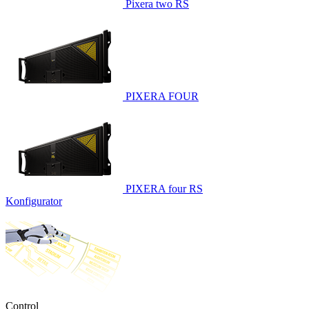
Pixera two RS
PIXERA FOUR
PIXERA four RS
Konfigurator
Control