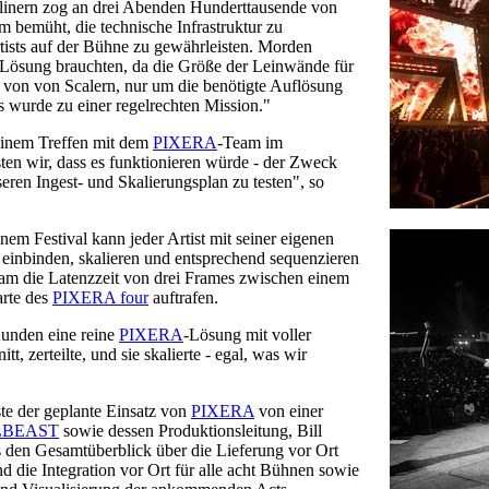
linern zog an drei Abenden Hunderttausende von
 bemüht, die technische Infrastruktur zu
rtists auf der Bühne zu gewährleisten. Morden
re Lösung brauchten, da die Größe der Leinwände für
 von von Scalern, nur um die benötigte Auflösung
 wurde zu einer regelrechten Mission."
einem Treffen mit dem
PIXERA
-Team im
ten wir, dass es funktionieren würde - der Zweck
eren Ingest- und Skalierungsplan zu testen", so
nem Festival kann jeder Artist mit seiner eigenen
 einbinden, skalieren und entsprechend sequenzieren
am die Latenzzeit von drei Frames zwischen einem
arte des
PIXERA four
auftrafen.
unden eine reine
PIXERA
-Lösung mit voller
t, zerteilte, und sie skalierte - egal, was wir
te der geplante Einsatz von
PIXERA
von einer
BEAST
sowie dessen Produktionsleitung, Bill
den Gesamtüberblick über die Lieferung vor Ort
 die Integration vor Ort für alle acht Bühnen sowie