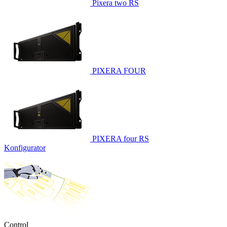
Pixera two RS
PIXERA FOUR
PIXERA four RS
Konfigurator
Control