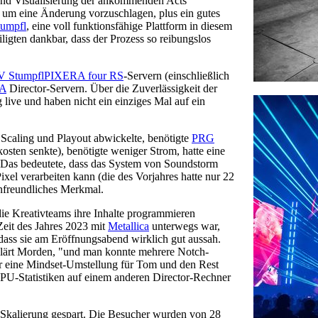
 und Visualisierung der ankommenden Acts
, um eine Änderung vorzuschlagen, plus ein gutes
umpfl
, eine voll funktionsfähige Plattform in diesem
ligten dankbar, dass der Prozess so reibungslos
V Stumpfl
PIXERA four RS
-Servern (einschließlich
A
Director-Servern. Über die Zuverlässigkeit der
ive und haben nicht ein einziges Mal auf ein
Scaling und Playout abwickelte, benötigte
PRG
sten senkte), benötigte weniger Strom, hatte eine
. Das bedeutete, dass das System von Soundstorm
xel verarbeiten kann (die des Vorjahres hatte nur 22
nfreundliches Merkmal.
ie Kreativteams ihre Inhalte programmieren
Zeit des Jahres 2023 mit
Metallica
unterwegs war,
dass sie am Eröffnungsabend wirklich gut aussah.
erklärt Morden, "und man konnte mehrere Notch-
 eine Mindset-Umstellung für Tom und den Rest
PU-Statistiken auf einem anderen Director-Rechner
Skalierung gespart. Die Besucher wurden von 28