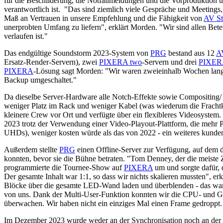
für die Beschilderung, die Notfallmeldungen und die Vorproduktion
verantwortlich ist. "Das sind ziemlich viele Gespräche und Meetings
Maß an Vertrauen in unsere Empfehlung und die Fähigkeit von
AV St
unerprobten Umfang zu liefern", erklärt Morden. "Wir sind allen Betei
verlaufen ist."
Das endgültige Soundstorm 2023-System von
PRG
bestand aus 12
A
Ersatz-Render-Servern), zwei
PIXERA two
-Servern und drei
PIXER
PIXERA
-Lösung sagt Morden: "Wir waren zweieinhalb Wochen lang l
Backup umgeschaltet."
Da dieselbe Server-Hardware alle Notch-Effekte sowie Compositing/ 
weniger Platz im Rack und weniger Kabel (was wiederum die Frachtko
kleinere Crew vor Ort und verfügte über ein flexibleres Videosystem
2023 trotz der Verwendung einer Video-Playout-Plattform, die mehr Pi
UHDs), weniger kosten würde als das von 2022 - ein weiteres kunde
Außerdem stellte
PRG
einen Offline-Server zur Verfügung, auf dem d
konnten, bevor sie die Bühne betraten. "Tom Denney, der die meiste 
programmierte die Tournee-Show auf
PIXERA
um und sorgte dafür, 
Der gesamte Inhalt war 1:1, so dass wir nichts skalieren mussten", 
Blöcke über die gesamte LED-Wand laden und überblenden - das war
von uns. Dank der Multi-User-Funktion konnten wir die CPU- und G
überwachen. Wir haben nicht ein einziges Mal einen Frame gedroppt.
Im Dezember 2023 wurde weder an der Synchronisation noch an der 