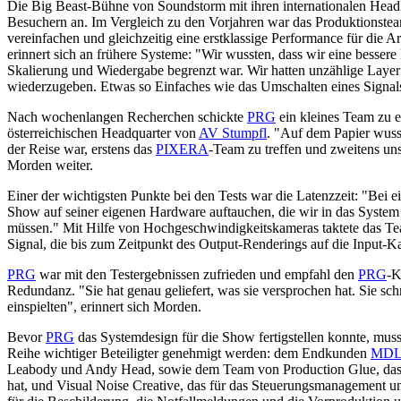
Die Big Beast-Bühne von Soundstorm mit ihren internationalen Head
Besuchern an. Im Vergleich zu den Vorjahren war das Produktionsteam
vereinfachen und gleichzeitig eine erstklassige Performance für die A
erinnert sich an frühere Systeme: "Wir wussten, dass wir eine besse
Skalierung und Wiedergabe begrenzt war. Wir hatten unzählige Layer
wiederzugeben. Etwas so Einfaches wie das Umschalten eines Signals
Nach wochenlangen Recherchen schickte
PRG
ein kleines Team zu 
österreichischen Headquarter von
AV Stumpfl
. "Auf dem Papier wuss
der Reise war, erstens das
PIXERA
-Team zu treffen und zweitens uns
Morden weiter.
Einer der wichtigsten Punkte bei den Tests war die Latenzzeit: "Bei ei
Show auf seiner eigenen Hardware auftauchen, die wir in das System
müssen." Mit Hilfe von Hochgeschwindigkeitskameras taktete das Te
Signal, die bis zum Zeitpunkt des Output-Renderings auf die Input-K
PRG
war mit den Testergebnissen zufrieden und empfahl den
PRG
-K
Redundanz. "Sie hat genau geliefert, was sie versprochen hat. Sie schnit
einspielten", erinnert sich Morden.
Bevor
PRG
das Systemdesign für die Show fertigstellen konnte, muss
Reihe wichtiger Beteiligter genehmigt werden: dem Endkunden
MDL
Leabody und Andy Head, sowie dem Team von Production Glue, das 
hat, und Visual Noise Creative, das für das Steuerungsmanagement und