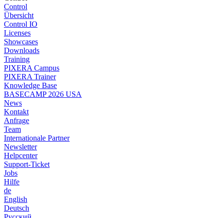
Control
Übersicht
Control IO
Licenses
Showcases
Downloads
Training
PIXERA Campus
PIXERA Trainer
Knowledge Base
BASECAMP 2026 USA
News
Kontakt
Anfrage
Team
Internationale Partner
Newsletter
Helpcenter
Support-Ticket
Jobs
Hilfe
de
English
Deutsch
Pусский