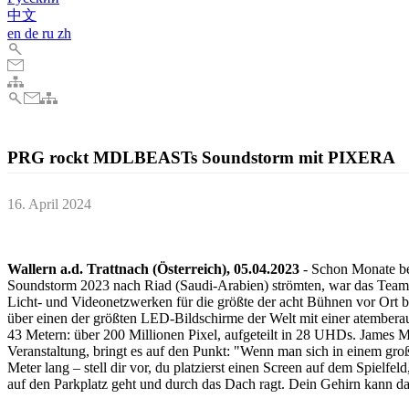
中文
en
de
ru
zh
PRG rockt MDLBEASTs Soundstorm mit PIXERA
16. April 2024
Modernste Technik, geringere Kosten und null Kompromisse für eine
Wallern a.d. Trattnach (Österreich), 05.04.2023
- Schon Monate be
Soundstorm 2023 nach Riad (Saudi-Arabien) strömten, war das Tea
Licht- und Videonetzwerken für die größte der acht Bühnen vor Ort b
über einen der größten LED-Bildschirme der Welt mit einer atember
43 Metern: über 200 Millionen Pixel, aufgeteilt in 28 UHDs. James 
Veranstaltung, bringt es auf den Punkt: "Wenn man sich in einem groß
Meter lang – stell dir vor, du platzierst einen Screen auf dem Spielfe
auf den Parkplatz geht und durch das Dach ragt. Dein Gehirn kann das