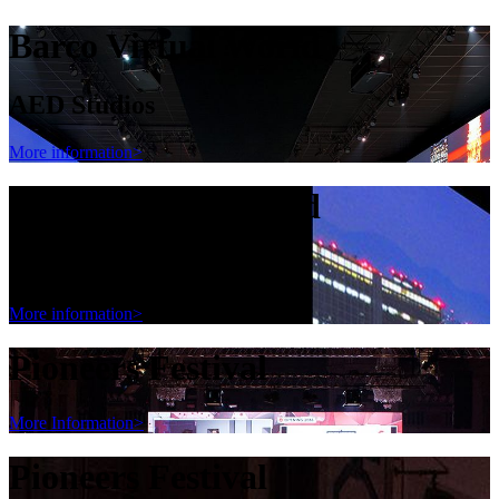
Barco Virtual World
AED Studios
More information>
Barco Virtual World
AED Studios
More information>
Pioneers Festival
More Information>
Pioneers Festival