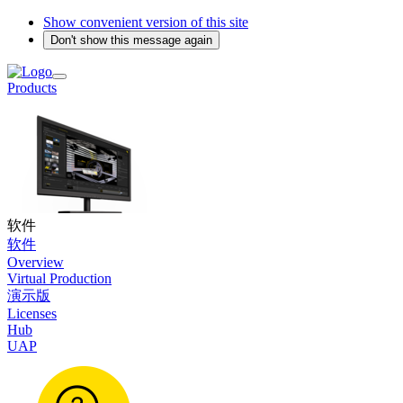
Show convenient version of this site
Don't show this message again
Products
软件
软件
Overview
Virtual Production
演示版
Licenses
Hub
UAP