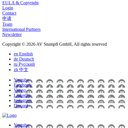
EULA & Copyright
Login
Contact
申请
Team
International Partners
Newsletter
Copyright © 2026 AV Stumpfl GmbH, All rights reserved
en
English
de
Deutsch
ru
Pусский
zh
中文
Youtube
Facebook
Vimeo
LinkedIn
Instagram
Discord
Youtube