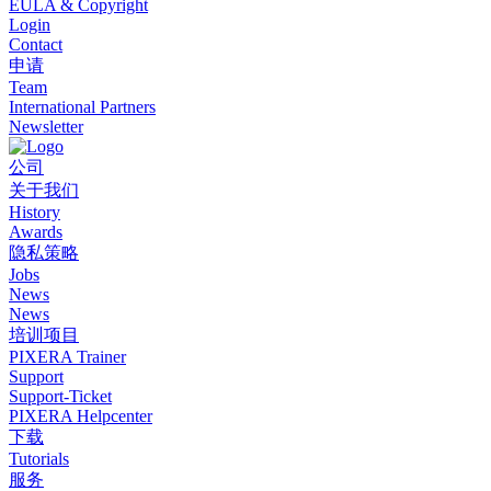
EULA & Copyright
Login
Contact
申请
Team
International Partners
Newsletter
公司
关于我们
History
Awards
隐私策略
Jobs
News
News
培训项目
PIXERA Trainer
Support
Support-Ticket
PIXERA Helpcenter
下载
Tutorials
服务