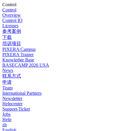
Control
Control
Overview
Control IO
Licenses
参考案例
下载
培训项目
PIXERA Campus
PIXERA Trainer
Knowledge Base
BASECAMP 2026 USA
News
联系方式
申请
Team
International Partners
Newsletter
Helpcenter
Support-Ticket
Jobs
Help
zh
English